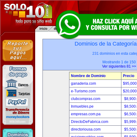
Dominios de la Categoría
231 dominios en esta categ
Mostrando 1 de 150
Ver siguientes 81 >>
Nombre de Dominio
Precio
ganaderia.com
$95,000
e-Turismo.com
$20,000
clubcompras.com
$8,900
Inmuebles.pe
$8,500
empresas.com.pa
$6,500
DirectoDeFabrica.com
$5,999
directoriousa.com
$5,500