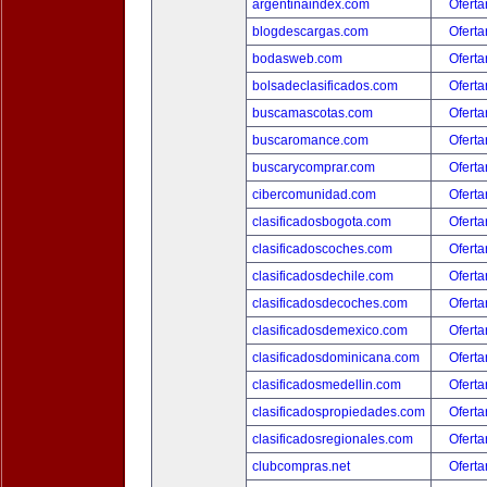
argentinaindex.com
Oferta
blogdescargas.com
Oferta
bodasweb.com
Oferta
bolsadeclasificados.com
Oferta
buscamascotas.com
Oferta
buscaromance.com
Oferta
buscarycomprar.com
Oferta
cibercomunidad.com
Oferta
clasificadosbogota.com
Oferta
clasificadoscoches.com
Oferta
clasificadosdechile.com
Oferta
clasificadosdecoches.com
Oferta
clasificadosdemexico.com
Oferta
clasificadosdominicana.com
Oferta
clasificadosmedellin.com
Oferta
clasificadospropiedades.com
Oferta
clasificadosregionales.com
Oferta
clubcompras.net
Oferta