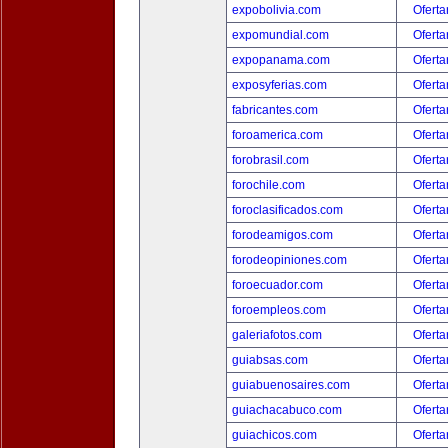
expobolivia.com
Oferta
expomundial.com
Oferta
expopanama.com
Oferta
exposyferias.com
Oferta
fabricantes.com
Oferta
foroamerica.com
Oferta
forobrasil.com
Oferta
forochile.com
Oferta
foroclasificados.com
Oferta
forodeamigos.com
Oferta
forodeopiniones.com
Oferta
foroecuador.com
Oferta
foroempleos.com
Oferta
galeriafotos.com
Oferta
guiabsas.com
Oferta
guiabuenosaires.com
Oferta
guiachacabuco.com
Oferta
guiachicos.com
Oferta