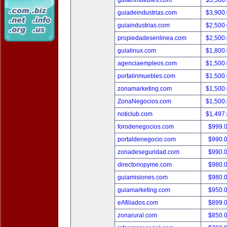
guiainmuebles.com
$5,500
guiadeindustrias.com
$3,900
guiaindustrias.com
$2,500
propiedadesenlinea.com
$2,500
guialinux.com
$1,800
agenciaempleos.com
$1,500
portalinmuebles.com
$1,500
zonamarketing.com
$1,500
ZonaNegocios.com
$1,500
noticlub.com
$1,497
forodenegocios.com
$999.
portaldenegocio.com
$990.
zonadeseguridad.com
$990.
directoriopyme.com
$980.
guiamisiones.com
$980.
guiamarketing.com
$950.
eAfiliados.com
$899.
zonarural.com
$850.