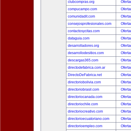
clubcompras.org
Oferta
compucampo.com
Oferta
comunidadit.com
Oferta
consejosprofesionales.com
Oferta
contactosycitas.com
Oferta
dataguia.com
Oferta
desarrolladores.org
Oferta
desarrollodesitios.com
Oferta
descargas365.com
Oferta
directodefabrica.com.ar
Oferta
DirectoDeFabrica.net
Oferta
directoriobolivia.com
Oferta
directoriobrasil.com
Oferta
directoriocanada.com
Oferta
directoriochile.com
Oferta
directoriocreativo.com
Oferta
directorioecuatoriano.com
Oferta
directorioempleo.com
Oferta