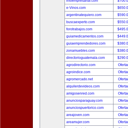
infoempresarial.com
$700.
e-Vinos.com
$650.
argentinatequiero.com
$590.
buscaexperto.com
$550.
forotrabajos.com
$495.
guiamedicamentos.com
$449.
guiaemprendedores.com
$380.
zonamuebles.com
$380.
directorioguatemala.com
$290.
agrodirectorio.com
Oferta
agroindice.com
Oferta
agromercado.net
Oferta
alquilerdevideos.com
Oferta
amigosenred.com
Oferta
anunciosparaguay.com
Oferta
anunciospuertorico.com
Oferta
areajoven.com
Oferta
areamujer.com
Oferta