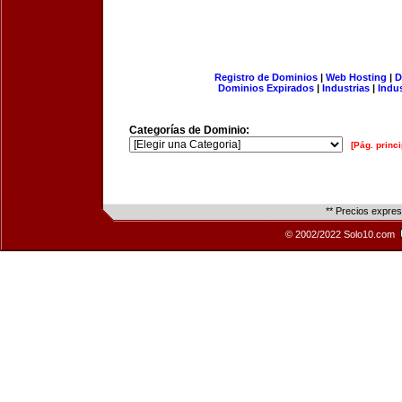
Registro de Dominios
|
Web Hosting
|
D
Dominios Expirados
|
Industrias
|
Indu
Categorías de Dominio:
[Pág. princi
** Precios expre
© 2002/2022 Solo10.com