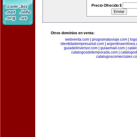
Precio Ofrecido $
Otros dominios en venta:
webventa.com
|
programatuviaje.com
|
log
identidadempresarial.com
|
argentinaenlinea
guiadelinversor.com
|
guiaemail.com
|
catal
catalogosdetemporada.com
|
catalogo
catalogoscomerciales.c