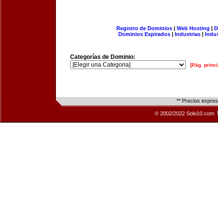
Registro de Dominios
|
Web Hosting
|
D
Dominios Expirados
|
Industrias
|
Indu
Categorías de Dominio:
[Pág. princi
** Precios expre
© 2002/2022 Solo10.com