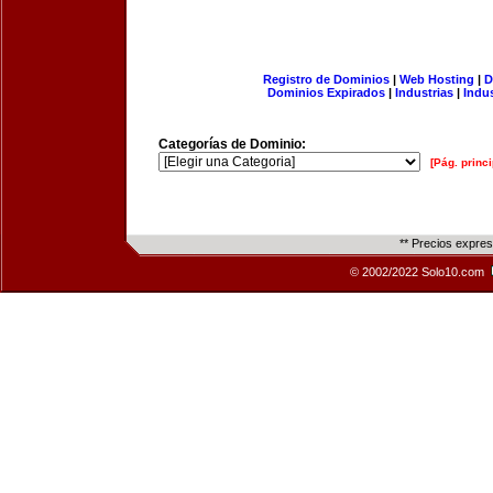
Registro de Dominios
|
Web Hosting
|
D
Dominios Expirados
|
Industrias
|
Indu
Categorías de Dominio:
[Pág. princi
** Precios expre
© 2002/2022 Solo10.com