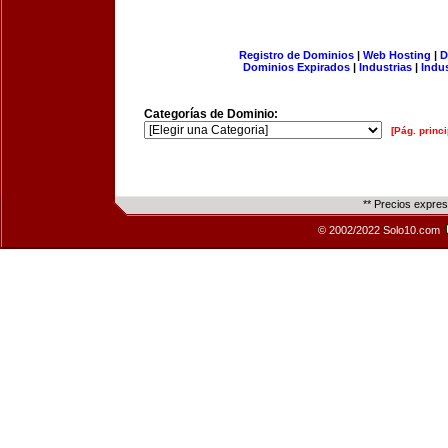
Registro de Dominios
|
Web Hosting
|
D
Dominios Expirados
|
Industrias
|
Indu
Categorías de Dominio:
[Pág. princi
** Precios expre
© 2002/2022 Solo10.com