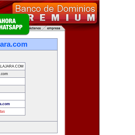
jara.com
LAJARA.COM
a.com
ra.com
tas