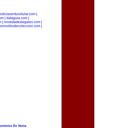
noticiasentucelular.com
|
com
|
dataguia.com
|
m
|
novedadeslegales.com
|
tomovilesdecoleccion.com
|
ominios En Venta