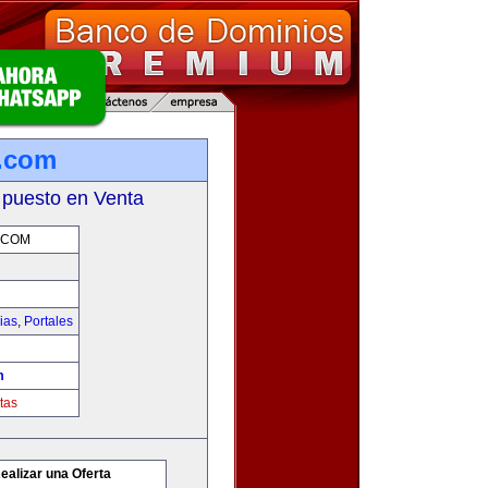
s.com
 puesto en Venta
.COM
ias
,
Portales
m
tas
ealizar una Oferta