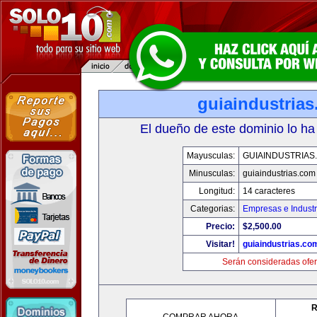
guiaindustria
El dueño de este dominio lo ha
Mayusculas:
GUIAINDUSTRIAS
Minusculas:
guiaindustrias.com
Longitud:
14 caracteres
Categorias:
Empresas e Industr
Precio:
$2,500.00
Visitar!
guiaindustrias.co
Serán consideradas ofer
R