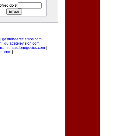
Ofrecido $
|
gestiondereclamos.com
|
m
|
guiadetelevision.com
|
rramientasdenegocios.com
|
as.com
|