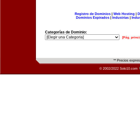
Registro de Dominios
|
Web Hosting
|
D
Dominios Expirados
|
Industrias
|
Indu
Categorías de Dominio:
[Pág. princi
** Precios expre
© 2002/2022 Solo10.com