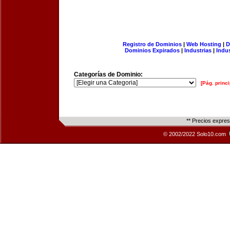
Registro de Dominios
|
Web Hosting
|
D
Dominios Expirados
|
Industrias
|
Indu
Categorías de Dominio:
[Pág. princi
** Precios expre
© 2002/2022 Solo10.com