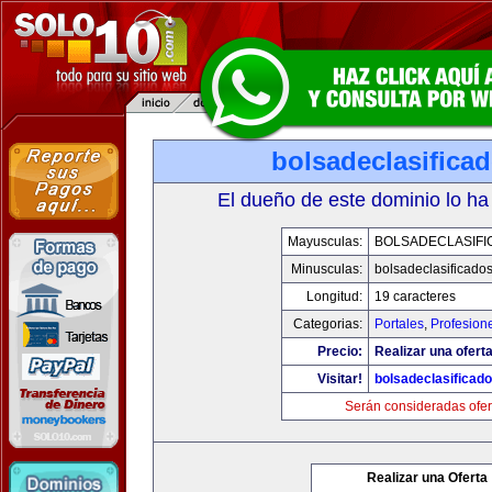
bolsadeclasifica
El dueño de este dominio lo ha
Mayusculas:
BOLSADECLASIFI
Minusculas:
bolsadeclasificado
Longitud:
19 caracteres
Categorias:
Portales
,
Profesion
Precio:
Realizar una oferta
Visitar!
bolsadeclasificad
Serán consideradas ofer
Realizar una Oferta