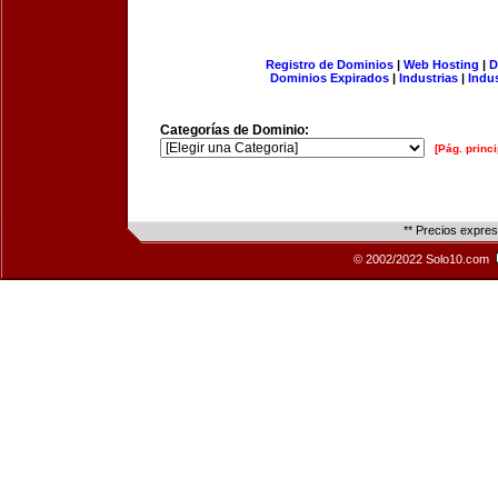
Registro de Dominios
|
Web Hosting
|
D
Dominios Expirados
|
Industrias
|
Indu
Categorías de Dominio:
[Pág. princi
** Precios expre
© 2002/2022 Solo10.com