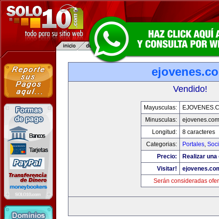
ejovenes.c
Vendido!
Mayusculas:
EJOVENES.
Minusculas:
ejovenes.co
Longitud:
8 caracteres
Categorias:
Portales
,
Soc
Precio:
Realizar una 
Visitar!
ejovenes.co
Serán consideradas ofer