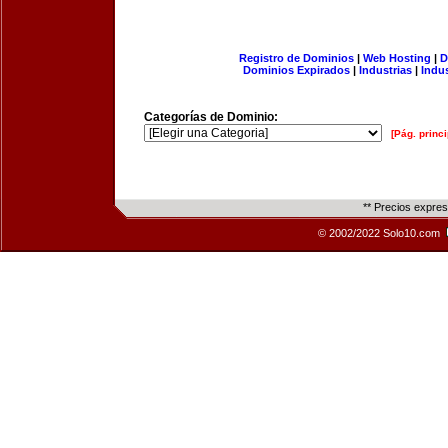
Registro de Dominios
|
Web Hosting
|
D
Dominios Expirados
|
Industrias
|
Indu
Categorías de Dominio:
[Pág. princi
** Precios expre
© 2002/2022 Solo10.com