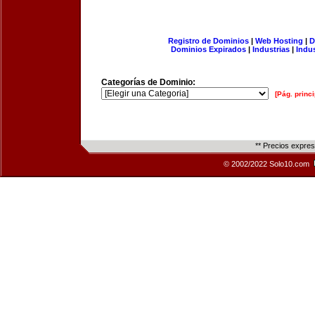
Registro de Dominios
|
Web Hosting
|
D
Dominios Expirados
|
Industrias
|
Indu
Categorías de Dominio:
[Pág. princi
** Precios expre
© 2002/2022 Solo10.com