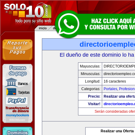
directorioempl
El dueño de este dominio lo ha
Mayusculas:
DIRECTORIOEMP
Minusculas:
directorioempleo.
Longitud:
16 caracteres
Categorias:
Portales
,
Profesio
Precio:
Realizar una ofert
Visitar!
directorioempleo
Serán consideradas ofer
Realizar una Oferta