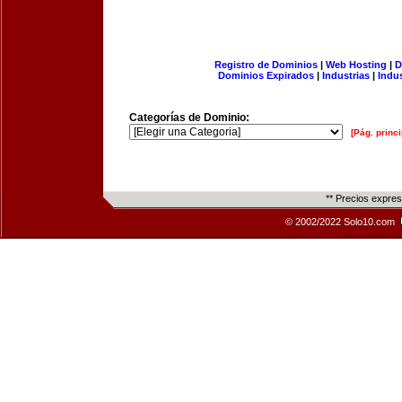
Registro de Dominios
|
Web Hosting
|
D
Dominios Expirados
|
Industrias
|
Indu
Categorías de Dominio:
[Pág. princi
** Precios expre
© 2002/2022 Solo10.com