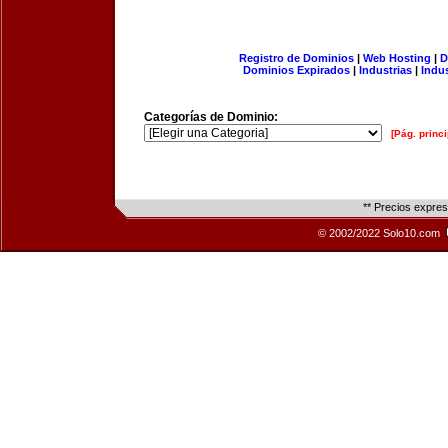
Registro de Dominios
|
Web Hosting
|
D
Dominios Expirados
|
Industrias
|
Indu
Categorías de Dominio:
[Pág. princi
** Precios expre
© 2002/2022 Solo10.com