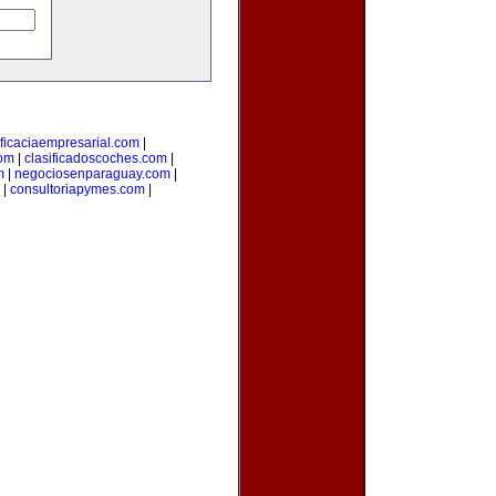
ficaciaempresarial.com
|
com
|
clasificadoscoches.com
|
m
|
negociosenparaguay.com
|
|
consultoriapymes.com
|