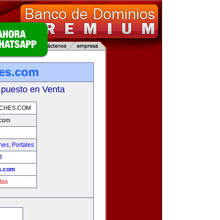
hes.com
 puesto en Venta
OCHES.COM
.com
hes
,
Portales
!
s.com
tas