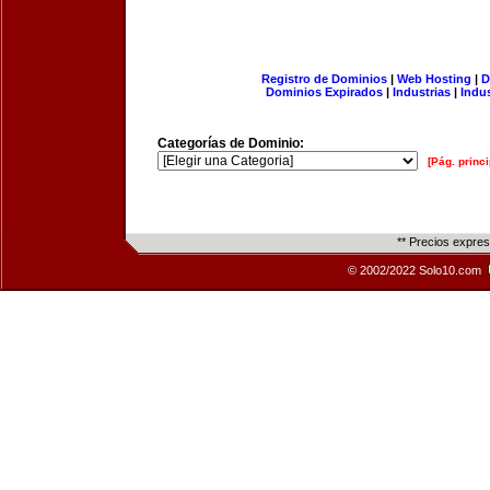
Registro de Dominios
|
Web Hosting
|
D
Dominios Expirados
|
Industrias
|
Indu
Categorías de Dominio:
[Pág. princi
** Precios expre
© 2002/2022 Solo10.com