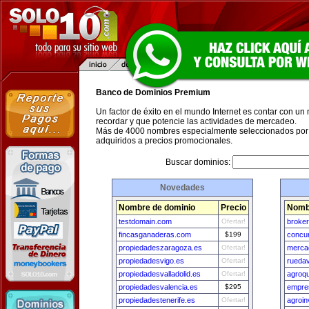
Banco de Dominios Premium
Un factor de éxito en el mundo Internet es contar con un
recordar y que potencie las actividades de mercadeo.
Más de 4000 nombres especialmente seleccionados por 
adquiridos a precios promocionales.
Buscar dominios:
Novedades
Nombre de dominio
Precio
Nomb
testdomain.com
Ofertar!
broke
fincasganaderas.com
$199
concu
propiedadeszaragoza.es
Ofertar!
mercad
propiedadesvigo.es
Ofertar!
ruedav
propiedadesvalladolid.es
Ofertar!
agroq
propiedadesvalencia.es
$295
empre
propiedadestenerife.es
Ofertar!
agroin