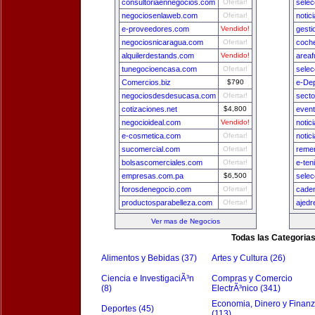
consultoriaennegocios.com
Ofertar!
selec
negociosenlaweb.com
Ofertar!
notic
e-proveedores.com
Vendido!
gest
negociosnicaragua.com
Ofertar!
coch
alquilerdestands.com
Vendido!
areaf
tunegocioencasa.com
Ofertar!
selec
Comercios.biz
$790
e-De
negociosdesdesucasa.com
Ofertar!
secto
cotizaciones.net
$4,800
even
negocioideal.com
Vendido!
notic
e-cosmetica.com
Ofertar!
notic
sucomercial.com
Ofertar!
remer
bolsascomerciales.com
Ofertar!
e-ten
empresas.com.pa
$6,500
sele
forosdenegocio.com
Ofertar!
cade
productosparabelleza.com
Ofertar!
ajedr
Ver mas de Negocios
Todas las Categoria
Alimentos y Bebidas (37)
Artes y Cultura (26)
Ciencia e InvestigaciÃ³n
Compras y Comercio
(8)
ElectrÃ³nico (341)
Economia, Dinero y Finan
Deportes (45)
(113)