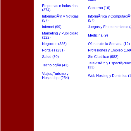
Empresas e Industrias
Gobierno (16)
(374)
InformaciÃ³n y Noticias
InformÃ¡tica y ComputaciÃ
(57)
(57)
Internet (99)
Juegos y Entretenimiento (
Marketing y Publicidad
Medicina (9)
(122)
Negocios (385)
Ofertas de la Semana (12)
Portales (231)
Profesiones y Empleo (169
Salud (30)
Sin Clasificar (982)
TelevisiÃ³n y EspectÃ¡culo
TecnologÃ­a (43)
(33)
Viajes,Turismo y
Web Hosting y Dominios (
Hospedaje (254)