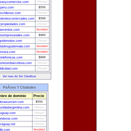
sasycomercios.com
Ofertar!
peru.com
$550
schilenos.com
Ofertar!
edentescomerciales.com
$599
rpropiedades.com
Ofertar!
aeventos.com
Vendido!
osempresariales.com
$980
ogodemotos.com
Ofertar!
edadesguatemala.com
Vendido!
enusa.com
Vendido!
telefonicas.com
$999
ionesenbarcelona.com
Ofertar!
blicidad.com
Ofertar!
Ver mas de Sin Clasificar
PaÃ­ses Y Ciudades
bre de dominio
Precio
lesasuncion.com
$550
nidadargentina.com
Ofertar!
ruguay.com
Ofertar!
onduras.com
Ofertar!
raguay.net
Ofertar!
ile.com
Vendido!