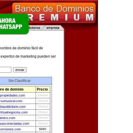
 nombre de dominio fácil de
expertos de marketing pueden ser
Sin Clasificar
re de dominio
Precio
rpropiedades.com
Ofertar!
rsomusical.com
Ofertar!
opublicitario.com
Ofertar!
irtualnegocios.com
Ofertar!
uimico.com
Ofertar!
sasconectadas.com
Ofertar!
versiones.com
$980