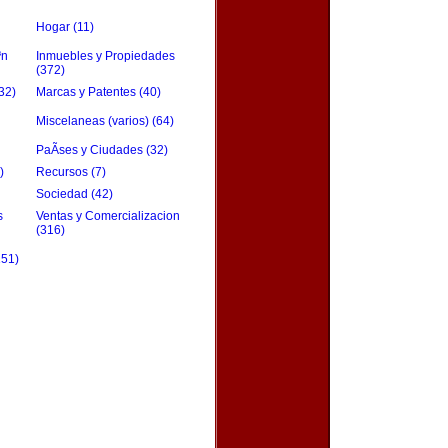
Hogar (11)
³n
Inmuebles y Propiedades
(372)
32)
Marcas y Patentes (40)
Miscelaneas (varios) (64)
PaÃ­ses y Ciudades (32)
)
Recursos (7)
Sociedad (42)
s
Ventas y Comercializacion
(316)
151)