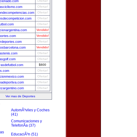
cionado.com
Ofertar!
iasciclismo.com
Ofertar!
iondecompetencias.com
Ofertar!
esdecompeticion.com
Ofertar!
utbol.com
Ofertar!
cionargentina.com
Vendido!
portes.com
Vendido!
rdeportes.com
Ofertar!
tosbarcelona.com
Vendido!
iastenis.com
Ofertar!
iasgolf.com
Ofertar!
asdefutbol.com
$600
is.com
Ofertar!
ccionmexico.com
Ofertar!
nadeportiva.com
Ofertar!
ezargentino.com
Ofertar!
Ver mas de Deportes
s
AutomÃ³viles y Coches
(41)
Comunicaciones y
TelefonÃ­a (37)
zas
EducaciÃ³n (51)