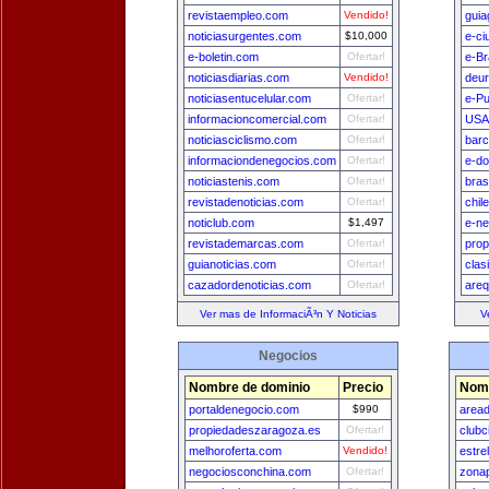
revistaempleo.com
Vendido!
guia
noticiasurgentes.com
$10,000
e-ci
e-boletin.com
Ofertar!
e-Br
noticiasdiarias.com
Vendido!
deu
noticiasentucelular.com
Ofertar!
e-Pu
informacioncomercial.com
Ofertar!
USA
noticiasciclismo.com
Ofertar!
bar
informaciondenegocios.com
Ofertar!
e-do
noticiastenis.com
Ofertar!
bras
revistadenoticias.com
Ofertar!
chil
noticlub.com
$1,497
e-n
revistademarcas.com
Ofertar!
prop
guianoticias.com
Ofertar!
clas
cazadordenoticias.com
Ofertar!
areq
Ver mas de InformaciÃ³n Y Noticias
V
Negocios
Nombre de dominio
Precio
Nomb
portaldenegocio.com
$990
area
propiedadeszaragoza.es
Ofertar!
clubc
melhoroferta.com
Vendido!
estre
negociosconchina.com
Ofertar!
zona