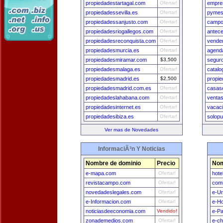
propiedadestartagal.com
Ofertar!
empre
propiedadessevilla.es
Ofertar!
pymes
propiedadessanjusto.com
Ofertar!
campo
propiedadesriogallegos.com
Ofertar!
antec
propiedadesreconquista.com
Ofertar!
vende
propiedadesmurcia.es
Ofertar!
agend
propiedadesmiramar.com
$3,500
segur
propiedadesmalaga.es
Ofertar!
catal
propiedadesmadrid.es
$2,500
propi
propiedadesmadrid.com.es
Ofertar!
casas
propiedadeslahabana.com
Ofertar!
ventas
propiedadesinternet.es
Ofertar!
vacac
propiedadesibiza.es
Ofertar!
solopu
Ver mas de Novedades
InformaciÃ³n Y Noticias
Nombre de dominio
Precio
Nom
e-mapa.com
Ofertar!
hote
revistacampo.com
Ofertar!
comu
novedadeslegales.com
Ofertar!
e-U
e-Informacion.com
Ofertar!
e-H
noticiasdeeconomia.com
Vendido!
e-Pa
zonademedios.com
Ofertar!
e-ch