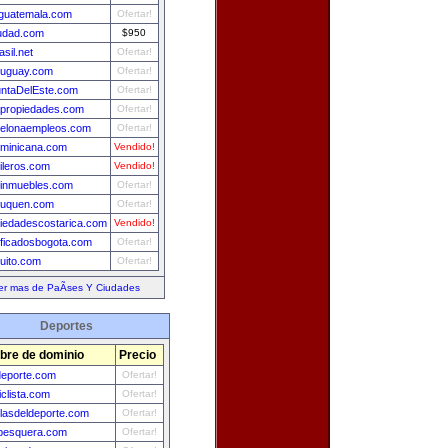
guatemala.com
Ofertar!
udad.com
$950
asil.net
Ofertar!
ruguay.com
Ofertar!
ntaDelEste.com
Ofertar!
propiedades.com
Ofertar!
celonaempleos.com
Ofertar!
minicana.com
Vendido!
ileros.com
Vendido!
einmuebles.com
Ofertar!
euquen.com
Ofertar!
iedadescostarica.com
Vendido!
ificadosbogota.com
Ofertar!
uito.com
Ofertar!
er mas de PaÃ­ses Y Ciudades
Deportes
re de dominio
Precio
deporte.com
Ofertar!
iclista.com
Ofertar!
llasdeldeporte.com
Ofertar!
pesquera.com
Ofertar!