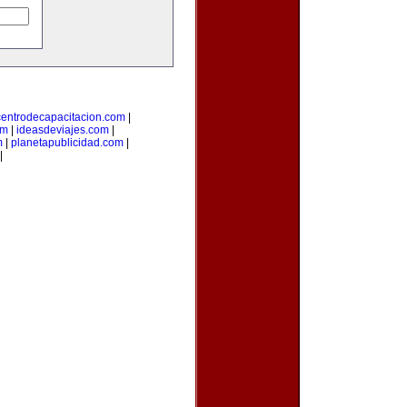
centrodecapacitacion.com
|
om
|
ideasdeviajes.com
|
m
|
planetapublicidad.com
|
|