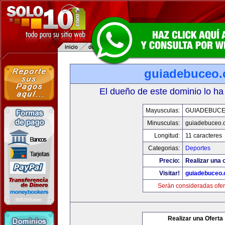
guiadebuceo
El dueño de este dominio lo ha
Mayusculas:
GUIADEBUC
Minusculas:
guiadebuceo.
Longitud:
11 caracteres
Categorias:
Deportes
Precio:
Realizar una o
Visitar!
guiadebuceo
Serán consideradas ofer
Realizar una Oferta