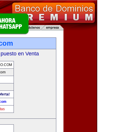
.com
 puesto en Venta
EO.COM
com
ferta!
.com
tas