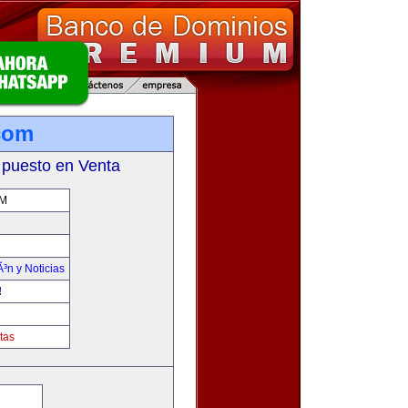
.com
 puesto en Venta
OM
Ã³n y Noticias
!
tas