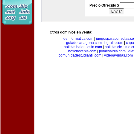
Precio Ofrecido $
Otros dominios en venta:
deinformatica.com
|
juegosparaconsolas.c
guiadecartagena.com
|
i-gratis.com
|
capa
noticiasbaloncesto.com
|
noticiasciclismo.
noticiastenis.com
|
pymesaldia.com
|
die
comunidadestudiantil.com
|
videoayudas.com