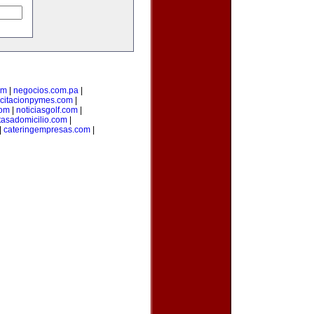
om
|
negocios.com.pa
|
citacionpymes.com
|
com
|
noticiasgolf.com
|
tasadomicilio.com
|
|
cateringempresas.com
|