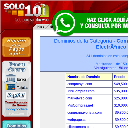
Dominios de la Categoría -
Com
ElectrÃ³nico
341 dominios en esta categ
Mostrando 1 de 150
Ver siguientes 150 >>
Nombre de Dominio
Precio
comprasya.com
$49,500
MisCompras.com
$35,000
marketweb.com
$25,000
MisCompras.net
$10,000
compramayorista.com
$9,800.
webpago.com
$9,800.
clickcompra.com
$9,500.