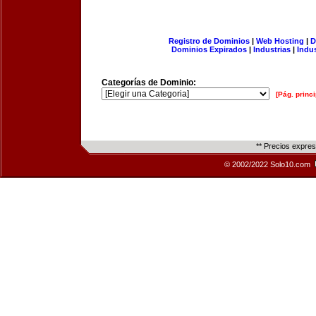
Registro de Dominios
|
Web Hosting
|
D
Dominios Expirados
|
Industrias
|
Indu
Categorías de Dominio:
[Pág. princi
** Precios expre
© 2002/2022 Solo10.com