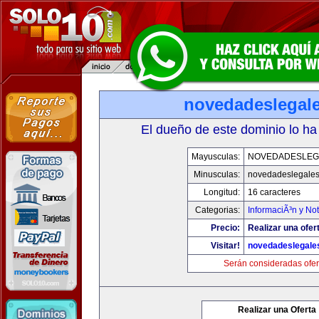
novedadeslegal
El dueño de este dominio lo ha
Mayusculas:
NOVEDADESLEG
Minusculas:
novedadeslegale
Longitud:
16 caracteres
Categorias:
InformaciÃ³n y Not
Precio:
Realizar una ofer
Visitar!
novedadeslegale
Serán consideradas ofer
Realizar una Oferta