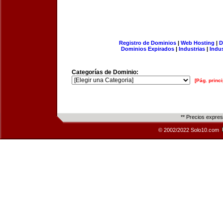
Registro de Dominios
|
Web Hosting
|
D
Dominios Expirados
|
Industrias
|
Indu
Categorías de Dominio:
[Pág. princi
** Precios expre
© 2002/2022 Solo10.com