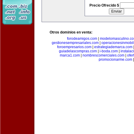
Precio Ofrecido $
Otros dominios en venta:
forodeamigos.com
|
modelomasculino.c
gestionesempresariales.com
|
operacionesinmobil
foroempresarios.com
|
estrategiademarca.com
guiadelascompras.com
|
i-boda.com
|
instala
marca1.com
|
nombrescomerciales.com
|
ofe
promocionarme.com
|