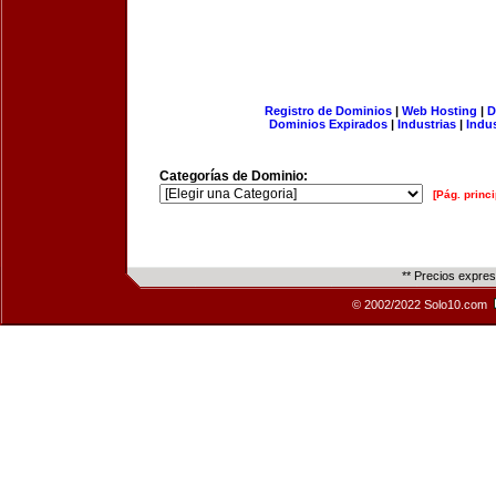
Registro de Dominios
|
Web Hosting
|
D
Dominios Expirados
|
Industrias
|
Indu
Categorías de Dominio:
[Pág. princi
** Precios expre
© 2002/2022 Solo10.com