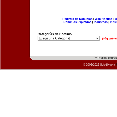
Registro de Dominios
|
Web Hosting
|
D
Dominios Expirados
|
Industrias
|
Indu
Categorías de Dominio:
[Pág. princi
** Precios expre
© 2002/2022 Solo10.com