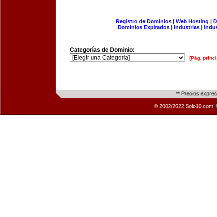
Registro de Dominios
|
Web Hosting
|
D
Dominios Expirados
|
Industrias
|
Indu
Categorías de Dominio:
[Pág. princi
** Precios expre
© 2002/2022 Solo10.com