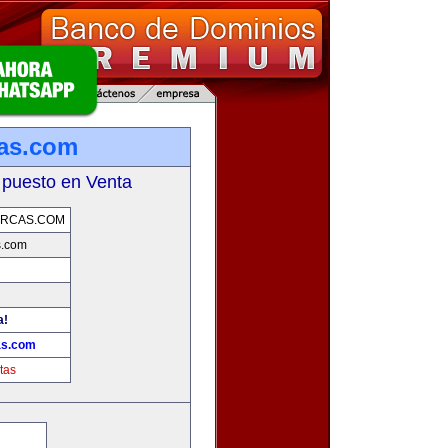
as.com
 puesto en Venta
RCAS.COM
s.com
a!
as.com
tas