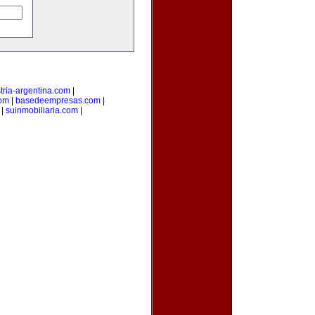
tria-argentina.com
|
com
|
basedeempresas.com
|
|
suinmobiliaria.com
|