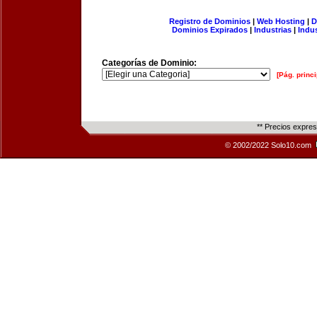
Registro de Dominios
|
Web Hosting
|
D
Dominios Expirados
|
Industrias
|
Indu
Categorías de Dominio:
[Pág. princi
** Precios expre
© 2002/2022 Solo10.com