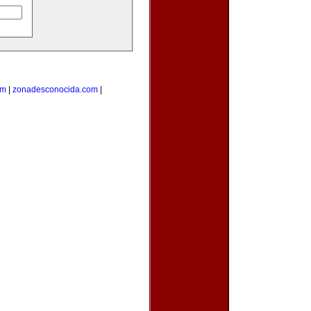
om
|
zonadesconocida.com
|