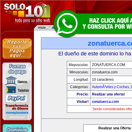
zonatuerca.
El dueño de este dominio lo ha
Mayusculas:
ZONATUERCA.COM
Minusculas:
zonatuerca.com
Longitud:
10 caracteres
Categorias:
AutomÃ³viles y Coches
,
Precio:
Realizar una oferta!
Visitar!
zonatuerca.com
Serán consideradas ofer
Realizar una Oferta